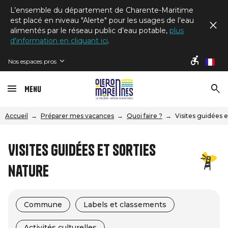
L’ensemble du département de Charente-Maritime
est placé en niveau "Alerte" pour les usages de l’eau
alimentés par le réseau public d’eau potable,
plus
d'information en cliquant ici
.
Nos espaces pros
fr
Menu
Accueil
Préparer mes vacances
Quoi faire ?
Visites guidées e
Visites guidées et sorties
nature
Commune
Labels et classements
Activités culturelles