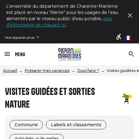
L’ensemble du département de Charente-Maritime
est placé en niveau "Alerte" pour les usages de l’eau
alimentés par le réseau public d’eau potable,
plus
d'information en cliquant ici
.
Nos espaces pros
fr
Menu
Accueil
Préparer mes vacances
Quoi faire ?
Visites guidées e
Visites guidées et sorties
nature
Commune
Labels et classements
Activités culturelles