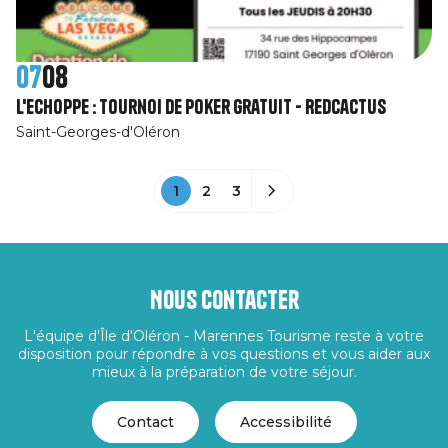
07
08
L'Echoppe : Tournoi de poker gratuit - RedCactus
Saint-Georges-d'Oléron
1
2
3
Nous contacter
L'équipe d'Île d'Oléron - Marennes Tourisme reste à votre
disposition pour répondre à vos questions et vous aider aux
mieux à la préparation de votre séjour.
Contact
Accessibilité