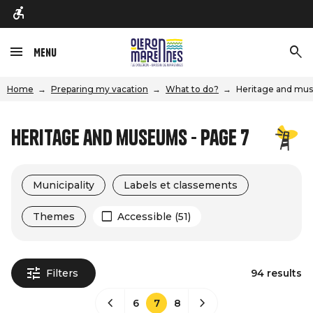
Menu
Home
Preparing my vacation
What to do?
Heritage and mu
Heritage and museums - Page 7
Municipality
Labels et classements
Themes
Accessible (51)
Filters
94 results
6
7
8