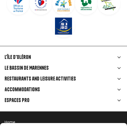
L'île d'Oléron
Liens
Le Bassin de Marennes
rubriques
Restaurants and leisure activities
Accommodations
Espaces Pro
Home
Menu
Terms of use